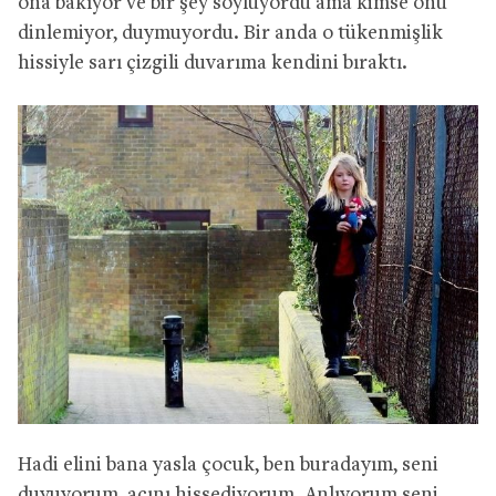
ona bakıyor ve bir şey söylüyordu ama kimse onu
dinlemiyor, duymuyordu. Bir anda o tükenmişlik
hissiyle sarı çizgili duvarıma kendini bıraktı.
Hadi elini bana yasla çocuk, ben buradayım, seni
duyuyorum, acını hissediyorum. Anlıyorum seni,