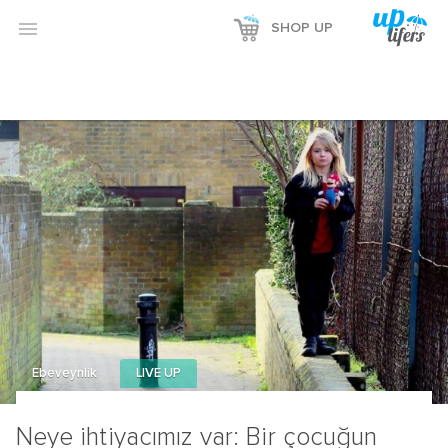

SHOP UP
Ebeveynlik
LIVE UP
Neye ihtiyacımız var: Bir çocuğun