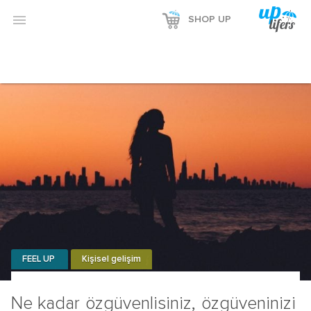

SHOP UP
FEEL UP
Kişisel gelişim
Ne kadar özgüvenlisiniz, özgüveninizi