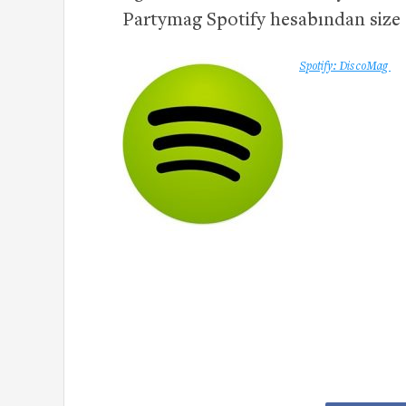
Partymag Spotify hesabından size en
Spotify: DiscoMag