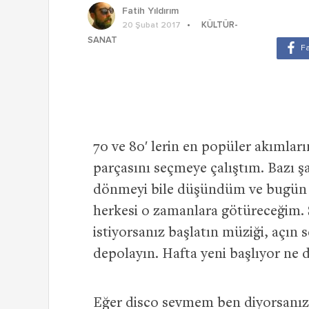
Fatih Yıldırım
KÜLTÜR-
20 Şubat 2017
SANAT
70 ve 80′ lerin en popüler akımlar
parçasını seçmeye çalıştım. Bazı şa
dönmeyi bile düşündüm ve bugün of
herkesi o zamanlara götüreceğim.
istiyorsanız başlatın müziği, açın s
depolayın. Hafta yeni başlıyor ne d
Eğer disco sevmem ben diyorsanız,