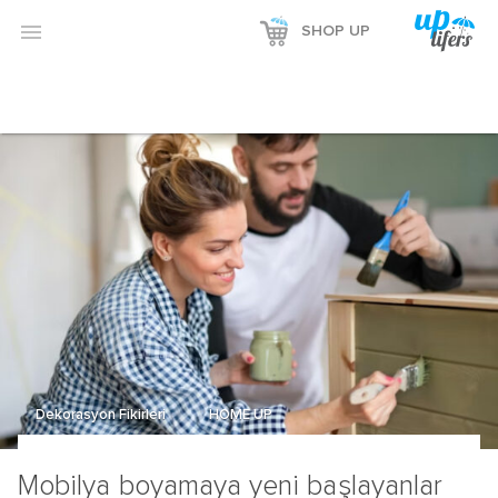
Reklamı Göster

SHOP UP
Reklamı Gizle
Dekorasyon Fikirleri
HOME UP
Mobilya boyamaya yeni başlayanlar