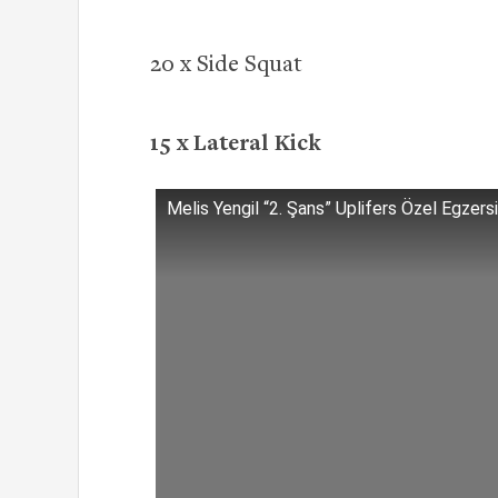
20 x Side Squat
15 x Lateral Kick
Melis Yengil “2. Şans” Uplifers Özel Egzers