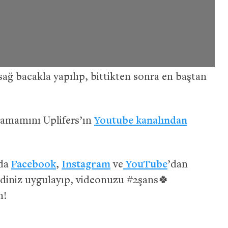
ağ bacakla yapılıp, bittikten sonra en baştan
amamını Uplifers’ın
Youtube kanalından
ada
Facebook
,
Instagram
ve
YouTube
’dan
kendiniz uygulayıp, videonuzu #2şans🍀
n!