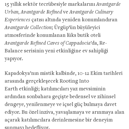
15 yıllık sektör tecrübesiyle markalarını
Avantgarde
Urban, Avantgarde Refined
ve
Avantgarde Culinary
Experiences
çatısı altında yeniden konumlandıran
Avantgarde Collection
; Ürgüp’ün büyüleyici
atmosferinde konumlanan lüks butik oteli
Avantgarde Refined Caves of Cappadocia’
da, Re-
Balance serisinin yeni etkinliğine ev sahipliği
yapıyor.
Kapadokya’nın mistik kalbinde, 10-12 Ekim tarihleri
arasında gerçekleşecek Rooting Into
Earth etkinliği; katılımcıları yaz mevsiminin
ardından sonbahara geçişte bedensel ve zihinsel
dengeye, yenilenmeye ve içsel güç bulmaya davet
ediyor. Bu özel inziva, yavaşlamaya ve arınmaya alan
açarak katılımcılara derinlemesine bir deneyim
sunmayı hedefliyor.