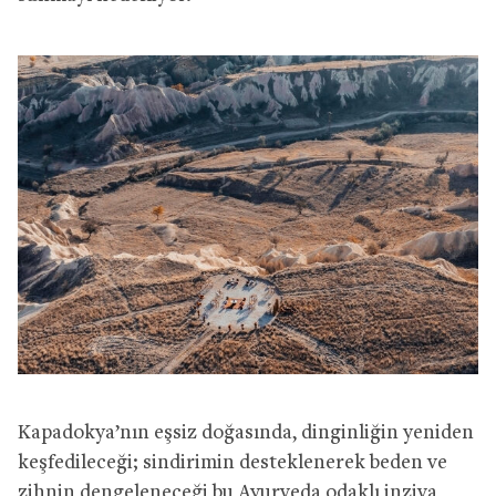
Kapadokya’nın eşsiz doğasında, dinginliğin yeniden
keşfedileceği; sindirimin desteklenerek beden ve
zihnin dengeleneceği bu Ayurveda odaklı inziva,