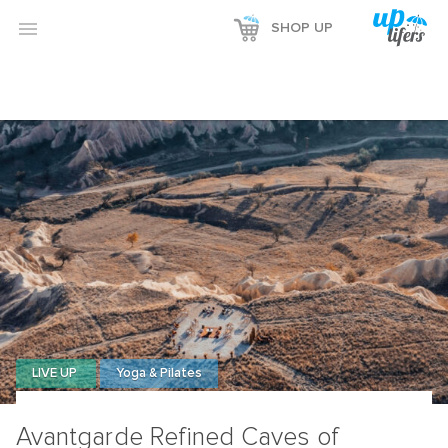

SHOP UP
LIVE UP
Yoga & Pilates
Avantgarde Refined Caves of