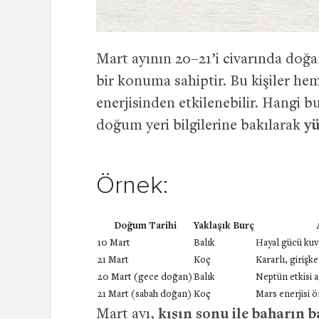
Mart ayının 20–21’i civarında doğan
bir konuma sahiptir. Bu kişiler h
enerjisinden etkilenebilir. Hangi 
doğum yeri bilgilerine bakılarak
yü
Örnek:
Doğum Tarihi
Yaklaşık Burç
10 Mart
Balık
Hayal gücü kuvv
21 Mart
Koç
Kararlı, girişke
20 Mart (gece doğan)
Balık
Neptün etkisi a
21 Mart (sabah doğan)
Koç
Mars enerjisi ö
Mart ayı,
kışın sonu ile baharın b