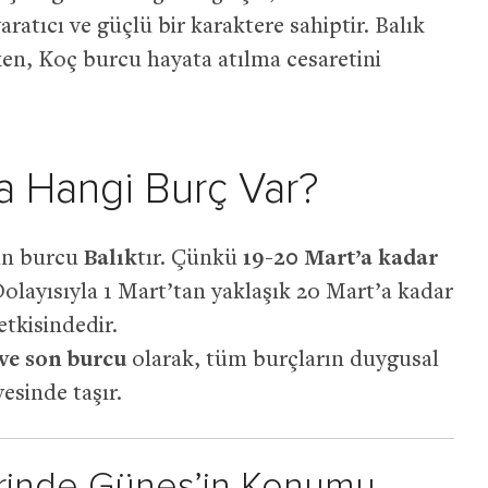
aratıcı ve güçlü bir karaktere sahiptir. Balık
ken, Koç burcu hayata atılma cesaretini
a Hangi Burç Var?
in burcu
Balık
tır. Çünkü
19-20 Mart’a kadar
olayısıyla 1 Mart’tan yaklaşık 20 Mart’a kadar
tkisindedir.
 ve son burcu
olarak, tüm burçların duygusal
esinde taşır.
lerinde Güneş’in Konumu