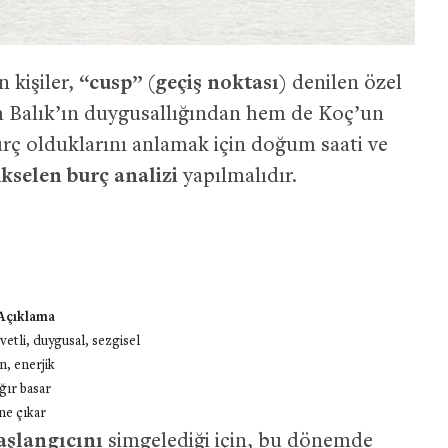
 kişiler,
“cusp” (geçiş noktası)
denilen özel
em Balık’ın duygusallığından hem de Koç’un
burç olduklarını anlamak için doğum saati ve
kselen burç analizi
yapılmalıdır.
Açıklama
etli, duygusal, sezgisel
n, enerjik
ğır basar
ne çıkar
aşlangıcını
simgelediği için, bu dönemde