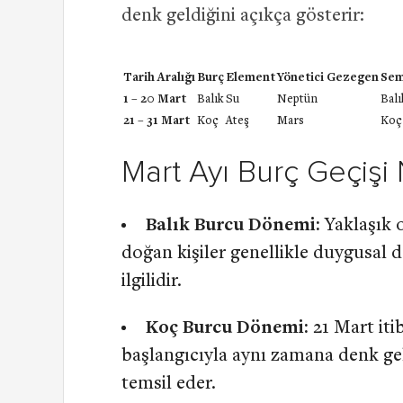
denk geldiğini açıkça gösterir:
Tarih Aralığı
Burç
Element
Yönetici Gezegen
Sem
1 – 20 Mart
Balık
Su
Neptün
Balı
21 – 31 Mart
Koç
Ateş
Mars
Koç
Mart Ayı Burç Geçişi 
Balık Burcu Dönemi:
Yaklaşık 
doğan kişiler genellikle duygusal de
ilgilidir.
Koç Burcu Dönemi:
21 Mart iti
başlangıcıyla aynı zamana denk geldi
temsil eder.