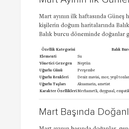
Mart ayının ilk haftasında Güneş 
kişilerin doğum haritalarında Balı
Balık burcu döneminde doğanlar gene
Özellik Kategorisi
Balık Bur
Elementi
Su
Yönetici Gezegen
Neptün
Uğurlu Günü
Perşembe
Uğurlu Renkleri
Deniz mavisi, mor, yeşil tonlar
Uğurlu Taşları
Akuamarin, ametist
Karakter Özellikleri
Merhametli, duygusal, empatik
Mart Başında Doğanla