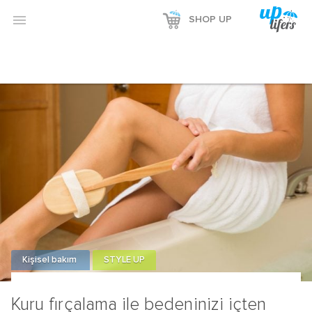

SHOP UP
Kişisel bakım
STYLE UP
Kuru fırçalama ile bedeninizi içten