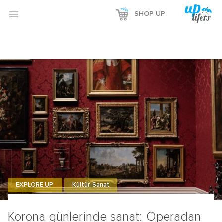

SHOP UP
EXPLORE UP
Kültür-Sanat
Korona günlerinde sanat: Operadan