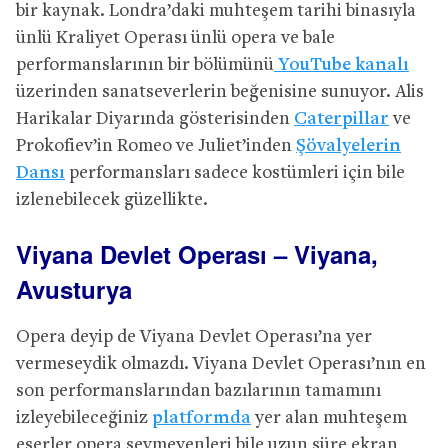
bir kaynak. Londra’daki muhteşem tarihi binasıyla
ünlü Kraliyet Operası ünlü opera ve bale
performanslarının bir bölümünü
YouTube kanalı
üzerinden sanatseverlerin beğenisine sunuyor. Alis
Harikalar Diyarında gösterisinden
Caterpillar
ve
Prokofiev’in Romeo ve Juliet’inden
Şövalyelerin
Dansı
performansları sadece kostümleri için bile
izlenebilecek güzellikte.
Viyana Devlet Operası – Viyana,
Avusturya
Opera deyip de Viyana Devlet Operası’na yer
vermeseydik olmazdı. Viyana Devlet Operası’nın en
son performanslarından bazılarının tamamını
izleyebileceğiniz
platformda
yer alan muhteşem
eserler opera sevmeyenleri bile uzun süre ekran