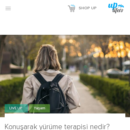
Reklamı Göster

SHOP UP
Reklamı Gizle
LIVE UP
Yaşam
Konuşarak yürüme terapisi nedir?