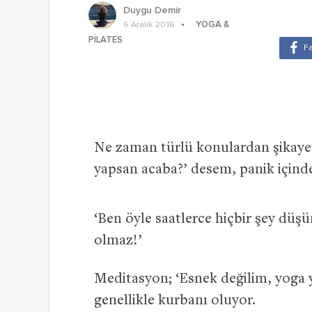
Duygu Demir
YOGA &
6 Aralık 2016
PILATES
Ne zaman türlü konulardan şikaye
yapsan acaba?’ desem, panik içinde
‘Ben öyle saatlerce hiçbir şey d
olmaz!’
Meditasyon; ‘Esnek değilim, yoga 
genellikle kurbanı oluyor.