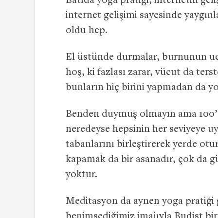
Batıda yoga pratiği, internetin gel
internet gelişimi sayesinde yaygınla
oldu hep.
El üstünde durmalar, burnunun uc
hoş, ki fazlası zarar, vücut da te
bunların hiç birini yapmadan da yo
Benden duymuş olmayın ama 100’de
neredeyse hepsinin her seviyeye 
tabanlarını birleştirerek yerde otu
kapamak da bir asanadır, çok da gü
yoktur.
Meditasyon da aynen yoga pratiği g
benimsediğimiz imajıyla Budist bi