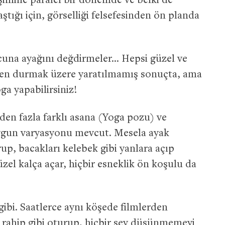
işimine paralel bir dönemde ve belki de
ştığı için, görselliği felsefesinden ön planda
una ayağını değdirmeler… Hepsi güzel ve
rsten durmak üzere yaratılmamış sonuçta, ama
ga yapabilirsiniz!
n fazla farklı asana (Yoga pozu) ve
uygun varyasyonu mevcut. Mesela ayak
rup, bacakları kelebek gibi yanlara açıp
zel kalça açar, hiçbir esneklik ön koşulu da
ibi. Saatlerce aynı köşede filmlerden
r rahip gibi oturup, hiçbir şey düşünmemeyi