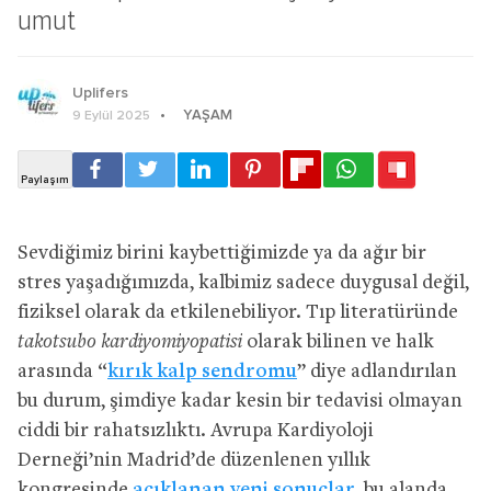
umut
Uplifers
YAŞAM
9 Eylül 2025
Sevdiğimiz birini kaybettiğimizde ya da ağır bir
stres yaşadığımızda, kalbimiz sadece duygusal değil,
fiziksel olarak da etkilenebiliyor. Tıp literatüründe
takotsubo kardiyomiyopatisi
olarak bilinen ve halk
arasında “
kırık kalp sendromu
” diye adlandırılan
bu durum, şimdiye kadar kesin bir tedavisi olmayan
ciddi bir rahatsızlıktı. Avrupa Kardiyoloji
Derneği’nin Madrid’de düzenlenen yıllık
kongresinde
açıklanan yeni sonuçlar
, bu alanda