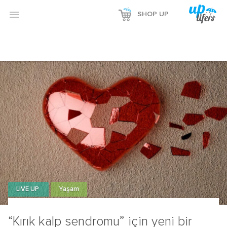

SHOP UP
LIVE UP
Yaşam
“Kırık kalp sendromu” için yeni bir