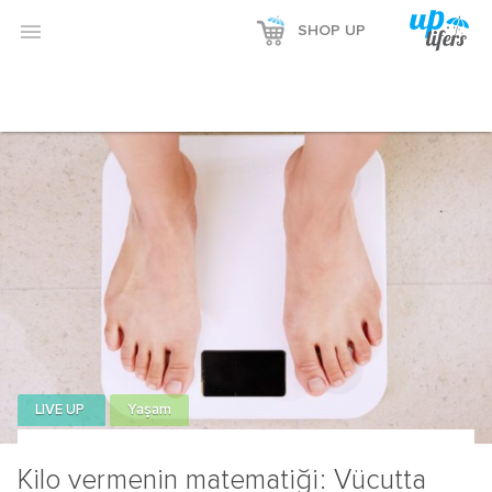
Reklamı Göster

SHOP UP
Reklamı Gizle
LIVE UP
Yaşam
Kilo vermenin matematiği: Vücutta