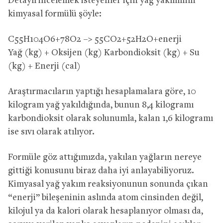
Detaylı incelemek isteyenler için yağ yakımının
kimyasal formülü şöyle:
C55H104O6+78O2 –> 55CO2+52H2O+enerji
Yağ (kg) + Oksijen (kg) Karbondioksit (kg) + Su
(kg) + Enerji (cal)
Araştırmacıların yaptığı hesaplamalara göre, 10
kilogram yağ yakıldığında, bunun 8,4 kilogramı
karbondioksit olarak solunumla, kalan 1,6 kilogramı
ise sıvı olarak atılıyor.
Formüle göz attığımızda, yakılan yağların nereye
gittiği konusunu biraz daha iyi anlayabiliyoruz.
Kimyasal yağ yakım reaksiyonunun sonunda çıkan
“enerji” bileşeninin aslında atom cinsinden değil,
kilojul ya da kalori olarak hesaplanıyor olması da,