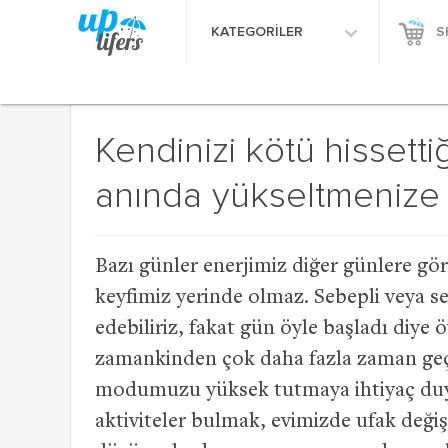
KATEGORİLER
S
Kendinizi kötü hissett
anında yükseltmenize 
Bazı günler enerjimiz diğer günlere gö
keyfimiz yerinde olmaz. Sebepli veya se
edebiliriz, fakat gün öyle başladı diy
zamankinden çok daha fazla zaman geçir
modumuzu yüksek tutmaya ihtiyaç duya
aktiviteler bulmak, evimizde ufak değiş