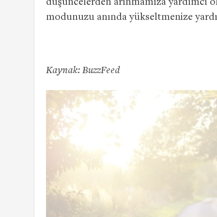
düşüncelerden arınmamıza yardımcı olabi
modunuzu anında yükseltmenize yardım
Kaynak: BuzzFeed