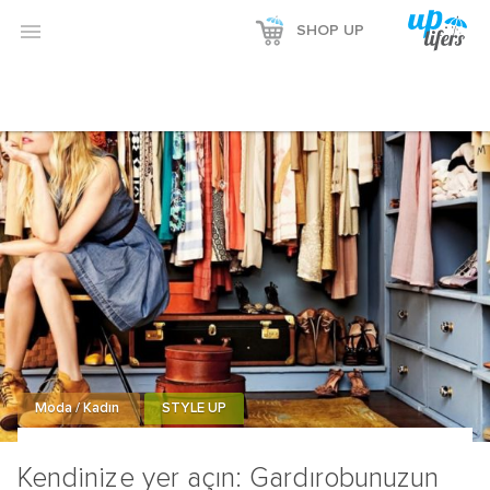

SHOP UP
Moda / Kadın
STYLE UP
Kendinize yer açın: Gardırobunuzun