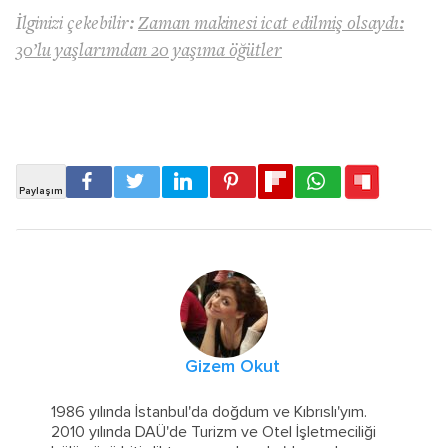
İlginizi çekebilir:
Zaman makinesi icat edilmiş olsaydı:
30’lu yaşlarımdan 20 yaşıma öğütler
Gizem Okut
1986 yılında İstanbul'da doğdum ve Kıbrıslı'yım.
2010 yılında DAÜ'de Turizm ve Otel İşletmeciliği