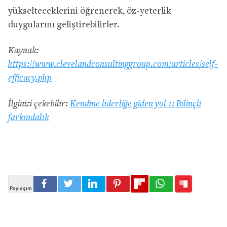
yükselteceklerini öğrenerek, öz-yeterlik
duygularını geliştirebilirler.
Kaynak:
https://www.clevelandconsultinggroup.com/articles/self-
efficacy.php
İlginizi çekebilir:
Kendine liderliğe giden yol 1: Bilinçli
farkındalık