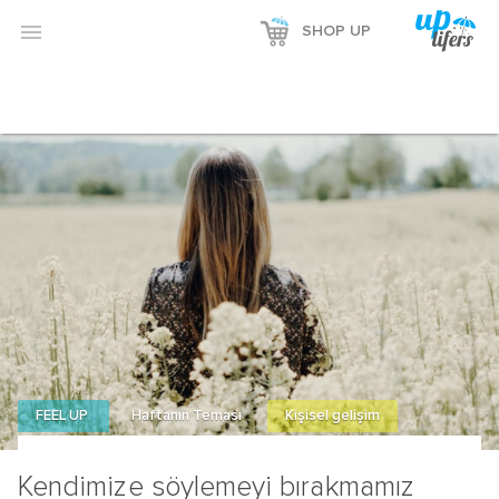

SHOP UP
FEEL UP
Haftanın Teması
Kişisel gelişim
Kendimize söylemeyi bırakmamız