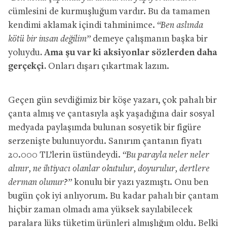
cümlesini de kurmuşluğum vardır. Bu da tamamen
kendimi aklamak içindi tahminimce.
“Ben aslında
kötü bir insan değilim”
demeye çalışmanın başka bir
yoluydu
. Ama şu var ki aksiyonlar sözlerden daha
gerçekçi.
Onları dışarı çıkartmak lazım.
Geçen gün sevdiğimiz bir köşe yazarı, çok pahalı bir
çanta almış ve çantasıyla aşk yaşadığına dair sosyal
medyada paylaşımda bulunan sosyetik bir figüre
serzenişte bulunuyordu. Sanırım çantanın fiyatı
20.000 TL’lerin üstündeydi.
“Bu parayla neler neler
alınır, ne ihtiyacı olanlar okutulur, doyurulur, dertlere
derman olunur?”
konulu bir yazı yazmıştı. Onu ben
bugün çok iyi anlıyorum. Bu kadar pahalı bir çantam
hiçbir zaman olmadı ama yüksek sayılabilecek
paralara lüks tüketim ürünleri almışlığım oldu. Belki