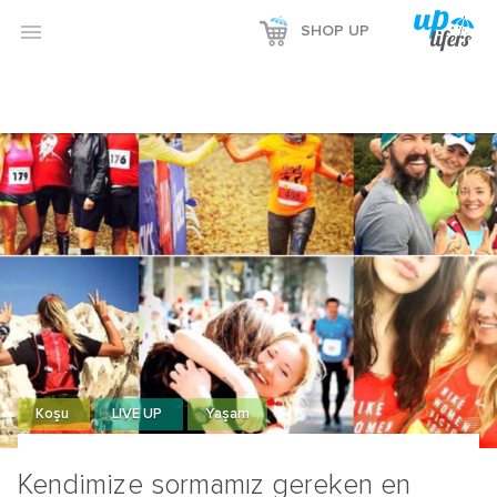
Reklamı Göster

SHOP UP
Reklamı Gizle
Koşu
LIVE UP
Yaşam
Kendimize sormamız gereken en