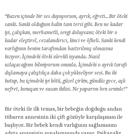
“Bazen içimde bir ses duyuyorum, ayrık, eğreti.. Bir öteki
sanki. Sanki olduğum halin tam tersi gibi. Ben ne kadar
iyi, çalışkan, merhametli, sevgi doluysam; öteki bir o
kadar eleştirel, cezalandırıcı, kinci ve öfkeli. Sanki kendi
varlığının benim tarafımdan bastırılmış olmasına
kızıyor. İçimdeki öteki sürekli isyanda. Nasıl
uzlaşacağımı bilmiyorum onunla. İçimdeki o ayrık tarafı
dışlamaya çalıştıkça daha çok yükseliyor sesi. Bu iki
kutup, bu içimdeki iyi kötü, güzel çirkin, gündüz gece, aşk
nefret, konuşan ve susan ikilisi. Ne yaparım ben seninle!”
Bir öteki ile ilk temas, bir bebeğin doğduğu andan
itibaren annesinin iki çift gözüyle karşılaşması ile
başlıyor. Bir bebek kendi varlığının sağlamasını
adeta annesinin aynalamasında yapar. Psikanaliz