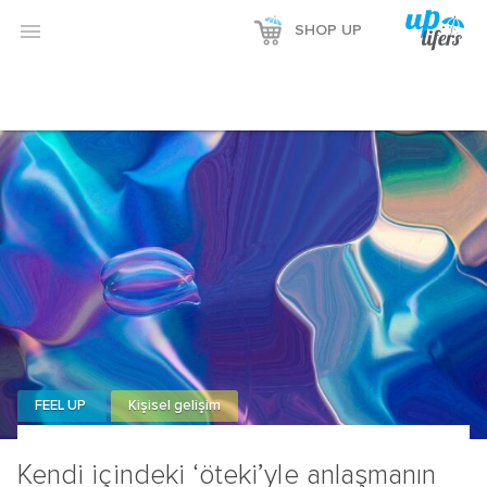

SHOP UP
FEEL UP
Kişisel gelişim
Kendi içindeki ‘öteki’yle anlaşmanın