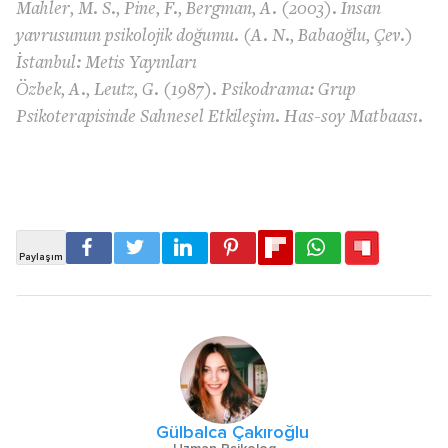
Mahler, M. S., Pine, F., Bergman, A. (2003). İnsan
yavrusunun psikolojik doğumu. (A. N., Babaoğlu, Çev.)
İstanbul: Metis Yayınları
Özbek, A., Leutz, G. (1987). Psikodrama: Grup
Psikoterapisinde Sahnesel Etkileşim. Has-soy Matbaası.
Gülbalca Çakıroğlu