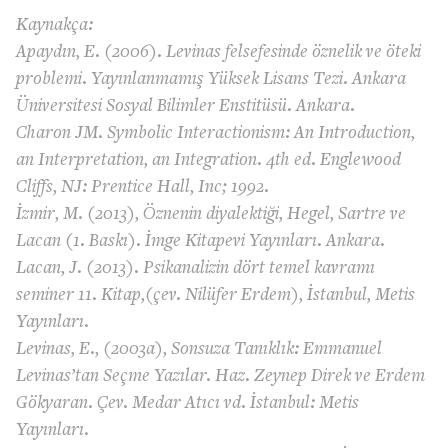
Kaynakça:
Apaydın, E. (2006). Levinas felsefesinde öznelik ve öteki
problemi. Yayınlanmamış Yüksek Lisans Tezi. Ankara
Üniversitesi Sosyal Bilimler Enstitüsü. Ankara.
Charon JM. Symbolic Interactionism: An Introduction,
an Interpretation, an Integration. 4th ed. Englewood
Cliffs, NJ: Prentice Hall, Inc; 1992.
İzmir, M. (2013), Öznenin diyalektiği, Hegel, Sartre ve
Lacan (1. Baskı). İmge Kitapevi Yayınları. Ankara.
Lacan, J. (2013). Psikanalizin dört temel kavramı
seminer 11. Kitap,(çev. Nilüfer Erdem), İstanbul, Metis
Yayınları.
Levinas, E., (2003a), Sonsuza Tanıklık: Emmanuel
Levinas’tan Seçme Yazılar. Haz. Zeynep Direk ve Erdem
Gökyaran. Çev. Medar Atıcı vd. İstanbul: Metis
Yayınları.