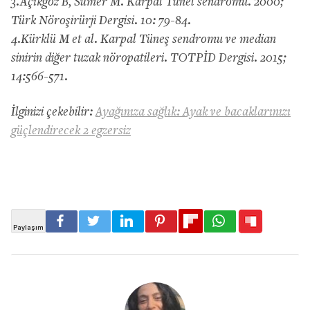
3.Açıkgöz B, Sümer M. Karpal Tünel sendromu. 2000;
Türk Nöroşirürji Dergisi. 10: 79-84.
4.Kürklü M et al. Karpal Tüneş sendromu ve median
sinirin diğer tuzak nöropatileri. TOTPİD Dergisi. 2015;
14:566-571.
İlginizi çekebilir:
Ayağınıza sağlık: Ayak ve bacaklarınızı
güçlendirecek 2 egzersiz