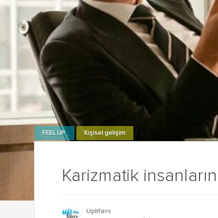
FEEL UP
Kişisel gelişim
Karizmatik insanların
Uplifers