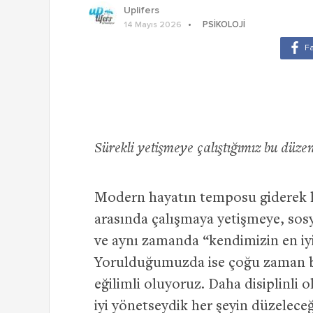
Uplifers
PSIKOLOJI
14 Mayıs 2026
Sürekli yetişmeye çalıştığımız bu düze
Modern hayatın temposu giderek hı
arasında çalışmaya yetişmeye, sosy
ve aynı zamanda “kendimizin en iy
Yorulduğumuzda ise çoğu zaman bun
eğilimli oluyoruz. Daha disiplinli
iyi yönetseydik her şeyin düzelece