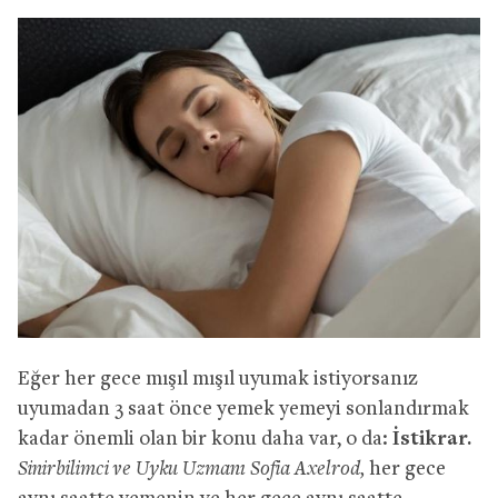
Eğer her gece mışıl mışıl uyumak istiyorsanız
uyumadan 3 saat önce yemek yemeyi sonlandırmak
kadar önemli olan bir konu daha var, o da:
İstikrar.
Sinirbilimci ve Uyku Uzmanı Sofia Axelrod,
her gece