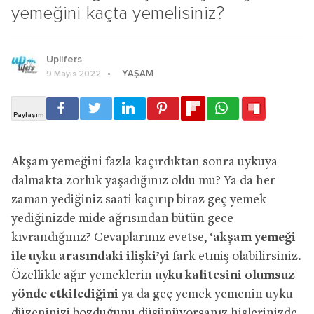
yemeğini kaçta yemelisiniz?
Uplifers
YAŞAM
9 Mayıs 2022
Akşam yemeğini fazla kaçırdıktan sonra uykuya
dalmakta zorluk yaşadığınız oldu mu? Ya da her
zaman yediğiniz saati kaçırıp biraz geç yemek
yediğinizde mide ağrısından bütün gece
kıvrandığınız? Cevaplarınız evetse, ‘
akşam yemeği
ile uyku arasındaki ilişki’yi
fark etmiş olabilirsiniz.
Özellikle ağır yemeklerin
uyku kalitesini olumsuz
yönde etkilediğini
ya da geç yemek yemenin uyku
düzeninizi bozduğunu düşünüyorsanız hislerinizde