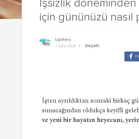
İşsizlik döneminden
için gününüzü nasıl 
Uplifers
BAŞARI
7 Eylül 2015
İşten ayrıldıktan sonraki birkaç gü
sunacağından oldukça keyifli geleb
ve yeni bir hayatın heyecanı, yeri