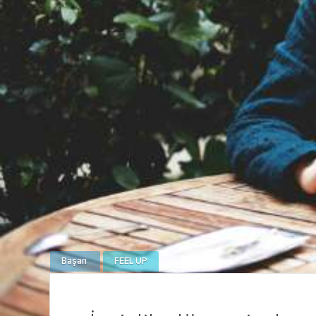
Başarı
FEEL UP