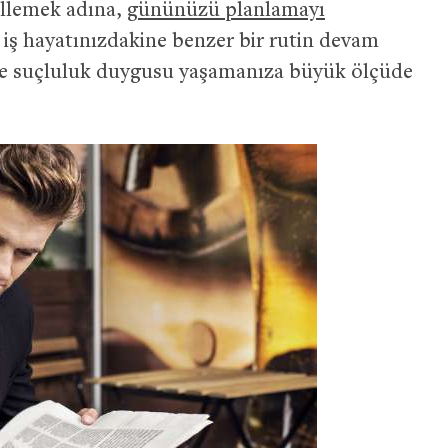
llemek adına,
gününüzü planlamayı
iş hayatınızdakine benzer bir rutin devam
k ve suçluluk duygusu yaşamanıza büyük ölçüde