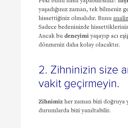
Peki bunu nasıl yapabilirsiniz?
İliş
yaşadığınız zaman, tek bilmeniz g
hissettiğiniz olmalıdır. Bunu
anali
Sadece bedeninizde hissettiklerini
Ancak bu
deneyimi
yaşayıp acı eşi
dönmeniz daha kolay olacaktır.
2. Zihninizin size 
vakit geçirmeyin.
Zihnimiz
her zaman bizi doğruya y
durumlarda bizi yanıltabilir.