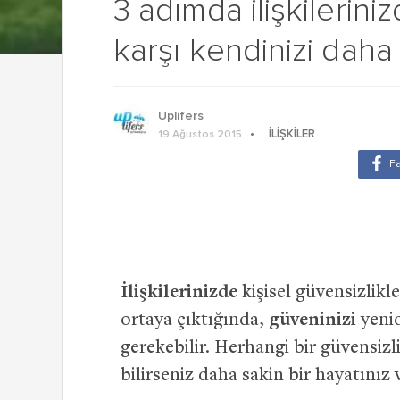
3 adımda ilişkilerini
karşı kendinizi daha i
Uplifers
İLIŞKILER
19 Ağustos 2015
İlişkilerinizde
kişisel güvensizlik
ortaya çıktığında,
güveninizi
yenid
gerekebilir. Herhangi bir güvensizl
bilirseniz daha sakin bir hayatınız