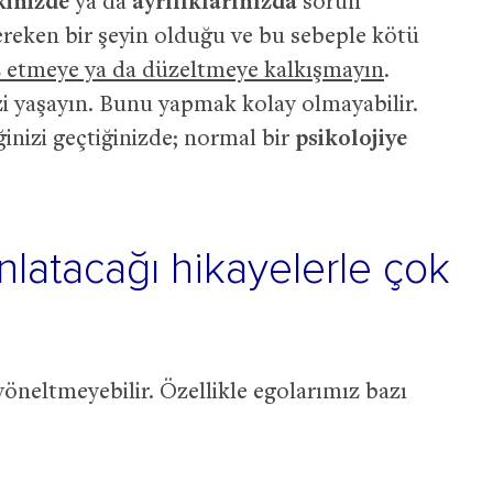
kinizde
ya da
ayrılıklarınızda
sorun
ereken bir şeyin olduğu ve bu sebeple kötü
z etmeye ya da düzeltmeye kalkışmayın
.
zi yaşayın. Bunu yapmak kolay olmayabilir.
ğinizi geçtiğinizde; normal bir
psikolojiye
anlatacağı hikayelerle çok
öneltmeyebilir. Özellikle egolarımız bazı