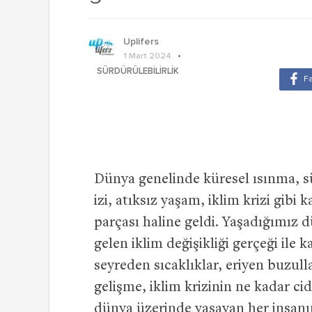
Uplifers
1 Mart 2024
SÜRDÜRÜLEBILIRLIK
Dünya genelinde küresel ısınma, s
izi, atıksız yaşam, iklim krizi gibi
parçası haline geldi. Yaşadığımız
gelen iklim değişikliği gerçeği ile
seyreden sıcaklıklar, eriyen buzull
gelişme, iklim krizinin ne kadar ci
dünya üzerinde yaşayan her insanı