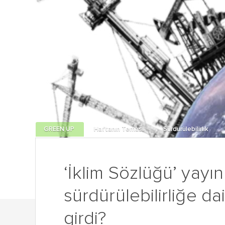
GREEN UP
Haftanın Teması
Sürdürülebilirlik
‘İklim Sözlüğü’ yayı
sürdürülebilirliğe da
girdi?