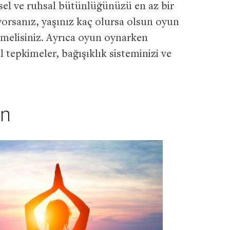
sel ve ruhsal bütünlüğünüzü en az bir
orsanız, yaşınız kaç olursa olsun oyun
melisiniz. Ayrıca oyun oynarken
tepkimeler, bağışıklık sisteminizi ve
ın