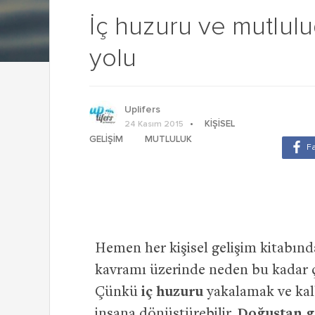
İç huzuru ve mutlul
yolu
Uplifers
KIŞISEL
24 Kasım 2015
GELIŞIM
MUTLULUK
Hemen her kişisel gelişim kitabında
kavramı üzerinde neden bu kadar ç
Çünkü
iç huzuru
yakalamak ve kal
insana dönüştürebilir.
Doğuştan ge