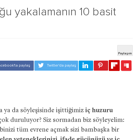
uğu yakalamanın 10 basit
 ya da söyleşisinde işittiğimiz
iç huzuru
ok duruluyor? Siz sormadan biz söyleyelim:
binizi tüm evrene açmak sizi bambaşka bir
len yeteneklerinizi, ifade gücünüzü ve iç