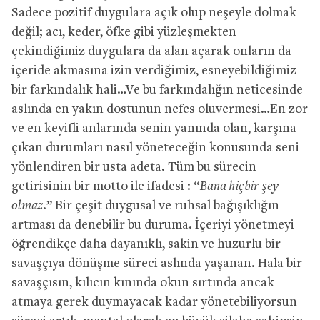
Sadece pozitif duygulara açık olup neşeyle dolmak
değil; acı, keder, öfke gibi yüzleşmekten
çekindiğimiz duygulara da alan açarak onların da
içeride akmasına izin verdiğimiz, esneyebildiğimiz
bir farkındalık hali…Ve bu farkındalığın neticesinde
aslında en yakın dostunun nefes oluvermesi…En zor
ve en keyifli anlarında senin yanında olan, karşına
çıkan durumları nasıl yöneteceğin konusunda seni
yönlendiren bir usta adeta. Tüm bu sürecin
getirisinin bir motto ile ifadesi : “
Bana hiçbir şey
olmaz.
” Bir çeşit duygusal ve ruhsal bağışıklığın
artması da denebilir bu duruma. İçeriyi yönetmeyi
öğrendikçe daha dayanıklı, sakin ve huzurlu bir
savaşçıya dönüşme süreci aslında yaşanan. Hala bir
savaşçısın, kılıcın kınında okun sırtında ancak
atmaya gerek duymayacak kadar yönetebiliyorsun