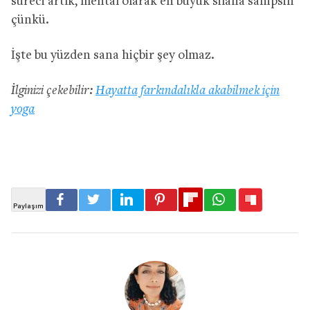
süreci artık, mental olarak en büyük silaha sahipsin
çünkü.
İşte bu yüzden sana hiçbir şey olmaz.
İlginizi çekebilir:
Hayatta farkındalıkla akabilmek için
yoga