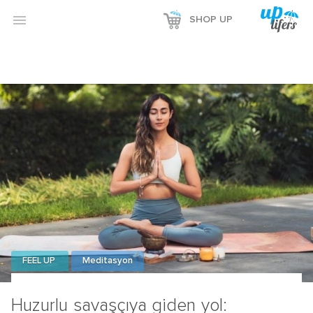

SHOP UP
FEEL UP
Meditasyon
Huzurlu savaşçıya giden yol: