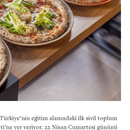
Türkiye’nin eğitim alanındaki ilk sivil toplum
i’ne yer veriyor. 22 Nisan Cumartesi gününü