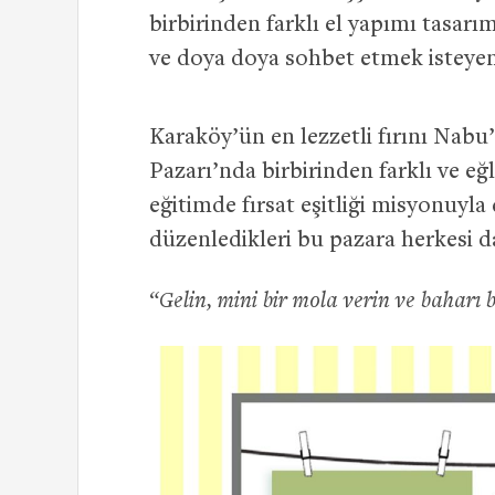
birbirinden farklı el yapımı tasarı
ve doya doya sohbet etmek isteyen
Karaköy’ün en lezzetli fırını Nab
Pazarı’nda birbirinden farklı ve eğ
eğitimde fırsat eşitliği misyonuyl
düzenledikleri bu pazara herkesi da
“Gelin, mini bir mola verin ve baharı b