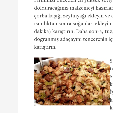
Fırınınızı önceden en yüksek seviyed
dolduracağınız malzemeyi hazırlamay
çorba kaşığı zeytinyağı ekleyin ve o
ısındıktan sonra soğanları ekleyin
dakika) karıştırın. Daha sonra, tuz
doğranmış adaçayını tencerenin içi
karıştırın.
S
t
S
k
İ
k
k