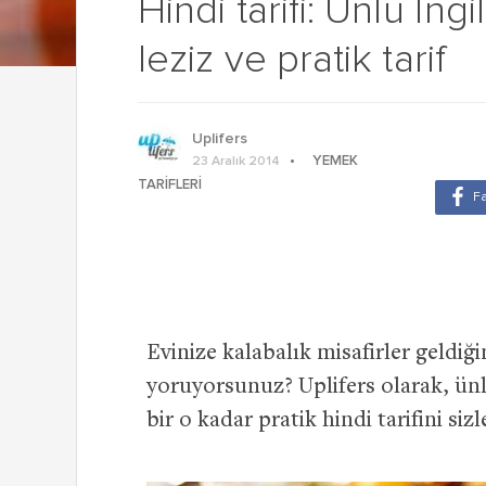
Hindi tarifi: Ünlü İng
leziz ve pratik tarif
Uplifers
YEMEK
23 Aralık 2014
TARIFLERI
Evinize kalabalık misafirler geldiğ
yoruyorsunuz? Uplifers olarak, ünl
bir o kadar pratik hindi tarifini siz