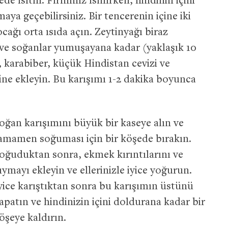
e ısıtın. Fırınınız ısınırken, hindinin içini
a geçebilirsiniz. Bir tencerenin içine iki
cağı orta ısıda açın. Zeytinyağı biraz
 ve soğanlar yumuşayana kadar (yaklaşık 10
, karabiber, küçük Hindistan cevizi ve
ne ekleyin. Bu karışımı 1-2 dakika boyunca
oğan karışımını büyük bir kaseye alın ve
amamen soğuması için bir köşede bırakın.
oğuduktan sonra, ekmek kırıntılarını ve
ıymayı ekleyin ve ellerinizle iyice yoğurun.
yice karıştıktan sonra bu karışımın üstünü
apatın ve hindinizin içini doldurana kadar bir
öşeye kaldırın.