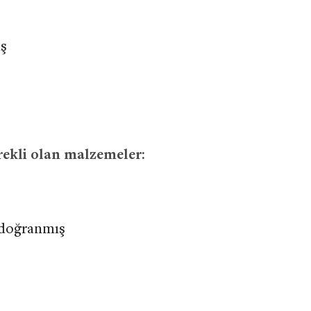
ış
rekli olan malzemeler:
 doğranmış