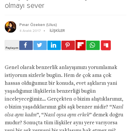
olmayı sever
Pınar Özeken (Ulus)
İLIŞKILER
4 Aralık 2017
Genel olarak benzerlik anlayışımızı yorumlamak
istiyorum sizlerle bugün. Hem de çok ama çok
hassas olduğumuz bir konuda, evet aşkların yani
yaşadığımız ilişkilerin benzerliği bugün
inceleyeceğimiz… Gerçekten o bizim alıştıklarımız,
o bizim yaşadıklarımız gibi aşk benzer midir? “
Nasıl
olsa aynı kadın
”, “
Nasıl oysa aynı erkek
” demek doğru
mudur? Sonuçta tüm ilişkiler aynı yere varıyorsa
yeni bir aşk yepyeni bir yaklaşımı hak etmez mi?