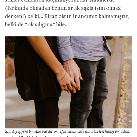
sözler etmekten kaçınmıyoruzdur şimdilerde
(farkında olmadan benim artık aşkla işim olmaz
derken!) belki… Biraz olsun inancımız kalmamıştır,
belki de “olasılığına” bile…
Şimdi yepyeni bir ülke vardır örneğin önümüzde ama biz herhangi bir adımı