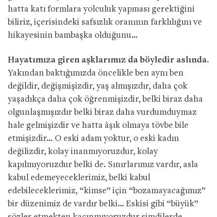
hatta katı formlara yolculuk yapması gerektiğini
biliriz, içerisindeki safsızlık oranının farklılığını ve
hikayesinin bambaşka olduğunu…
Hayatımıza giren aşklarımız da böyledir aslında.
Yakından baktığımızda öncelikle ben aynı ben
değildir, değişmişizdir, yaş almışızdır, daha çok
yaşadıkça daha çok öğrenmişizdir, belki biraz daha
olgunlaşmışızdır belki biraz daha vurdumduymaz
hale gelmişizdir ve hatta âşık olmaya tövbe bile
etmişizdir… O eski adam yoktur, o eski kadın
değilizdir, kolay inanmıyoruzdur, kolay
kapılmıyoruzdur belki de. Sınırlarımız vardır, asla
kabul edemeyeceklerimiz, belki kabul
edebileceklerimiz, “kimse” için “bozamayacağımız”
bir düzenimiz de vardır belki… Eskisi gibi “büyük”