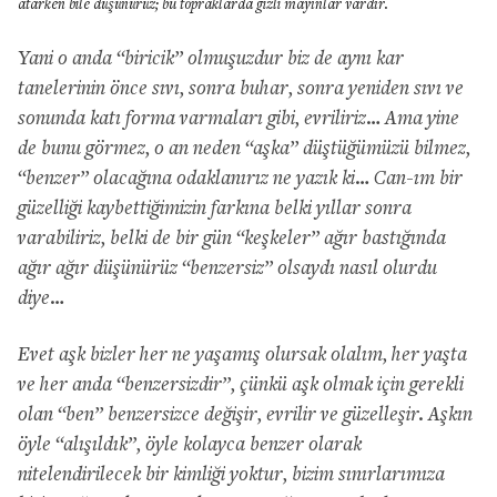
atarken bile düşünürüz; bu topraklarda gizli mayınlar vardır.
Yani o anda “biricik” olmuşuzdur biz de aynı kar
tanelerinin önce sıvı, sonra buhar, sonra yeniden sıvı ve
sonunda katı forma varmaları gibi, evriliriz… Ama yine
de bunu görmez, o an neden “aşka” düştüğümüzü bilmez,
“benzer” olacağına odaklanırız ne yazık ki…
Can-ım bir
güzelliği kaybettiğimizin farkına belki yıllar sonra
varabiliriz, belki de bir gün “keşkeler” ağır bastığında
ağır ağır düşünürüz “benzersiz” olsaydı nasıl olurdu
diye…
Evet aşk bizler her ne yaşamış olursak olalım, her yaşta
ve her anda “benzersizdir”, çünkü aşk olmak için gerekli
olan “ben” benzersizce değişir, evrilir ve güzelleşir. Aşkın
öyle “alışıldık”, öyle kolayca benzer olarak
nitelendirilecek bir kimliği yoktur, bizim sınırlarımıza