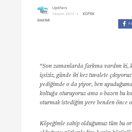
Uplifers
KÖPEK
1 Kasım 2017
BAKIMI
“Son zamanlarda farkına vardım ki, k
işsiziz, günde iki kez tuvalete çıkıyor
yediğimde o da yiyor, ben uyuduğumd
koltuğa oturuyoruz ama o bazen bu k
oturmak istediğim yere benden önce o
Köpeğimle sahip olduğumuz tüm bu orta