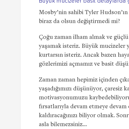
Büyük mucizeler basit detaylarda g
Mosby’nin sahibi Tyler Hudson’ın s
biraz da olsun değiştirmedi mi?
Çoğu zaman ilham almak ve güçlü 
yaşamak isteriz. Büyük mucizeler
kurtarsın isteriz. Ancak bazen haya
gözlerimizi açmamız ve basit düşü
Zaman zaman hepimiz içinden çı
yaşadığımızı düşünüyor, çaresiz kal
motivasyonumuzu kaybedebiliyoruz
fırsatlarıyla devam etmeye devam e
kaldıracağınızı biliyor olmak. So
asla bilemezsiniz…