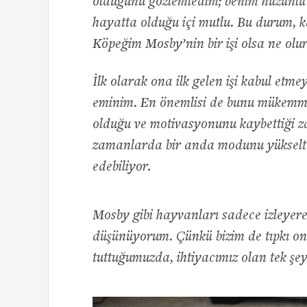
olduğunu gözlemledim; benim hüzünlü 
hayatta olduğu içi mutlu. Bu durum, k
Köpeğim Mosby’nin bir işi olsa ne olu
İlk olarak ona ilk gelen işi kabul etm
eminim. En önemlisi de bunu mükemme
olduğu ve motivasyonunu kaybettiği z
zamanlarda bir anda modunu yükselte
edebiliyor.
Mosby gibi hayvanları sadece izleyere
düşünüyorum. Çünkü bizim de tıpkı onl
tuttuğumuzda, ihtiyacımız olan tek şey