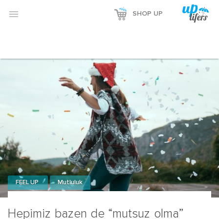
Reklamı Göster

SHOP UP
Reklamı Gizle
FEEL UP
Mutluluk
Hepimiz bazen de “mutsuz olma”