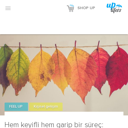

SHOP UP
FEEL UP
Kişisel gelişim
Hem keyifli hem garip bir süreç: