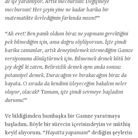
de işe yaramıyor. Artık mecbursun! Değişmeye
mecbursun! Her şeyin yine ne kadar harika bir
matematikte ilerlediğinin farkında mısın?
”
“
Ah evet! Ben panik oldum biraz ne yapmam gerektiğini
pek bilmediğim için, ama doğru söylüyorsun. İşte şimdi
harika zamanlar, artık deneyimlemek istemediğim Gamze
versiyonunu dönüştürmek için. Bilmemek demek kötü bir
şey değil ki zaten. Belirsizlik demek aynı anda sonsuz
potansiyel demek. Duracağım ve bırakacağım biraz da
hayata. O sırada da kendimi izleyeceğim bakalım neler
oluyor, olacak? Tamam, işte şimdi sevmeye başladım
durumu!
”
Ve bildiğimden bambaşka bir Gamze yaratmaya
başladım. Böyle bir sürecin içerisindeyim ve müthiş
keyif alıyorum. “
Hayatta yapamam
” dediğim şeylerin