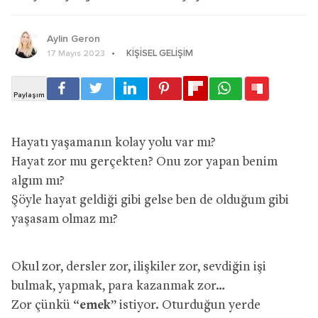
Aylin Geron
KIŞISEL GELIŞIM
17 Mayıs 2023
Hayatı yaşamanın kolay yolu var mı?
Hayat zor mu gerçekten? Onu zor yapan benim
algım mı?
Şöyle hayat geldiği gibi gelse ben de olduğum gibi
yaşasam olmaz mı?
Okul zor, dersler zor, ilişkiler zor, sevdiğin işi
bulmak, yapmak, para kazanmak zor…
Zor çünkü “
emek
” istiyor. Oturduğun yerde