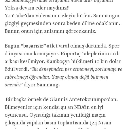
Siz Samnang yerinde olsaydınız havlu atar mıydınız?
Yoksa devam eder miydiniz?
YouTube’dan videosunu izleyin lütfen. Samnangın
çizgiyi geçmesinden sonra beden diline odaklanın.
Bunun onun için anlamını göreceksiniz.
Bugün “başarısız” atlet viral olmuş durumda. Spor
dünyası onu konuşuyor. Röportaj taleplerinin ardı
arkası kesilmiyor. Kamboçya hükümeti 10 bin dolar
ödül verdi.
“Bu deneyimden pes etmemeyi, zorlamayı ve
sabretmeyi öğrendim. Yavaş olman değil bitirmen
önemli.”
diyor Samnang.
Bir başka örnek de Giannis Antetokounmpo’dan.
Bilmeyenler için kendisi şu an NBA’in en iyi
oyuncusu. Oynadığı takımın yenildiği maçın
çıkışında yapılan basın toplantısında (24 Nisan