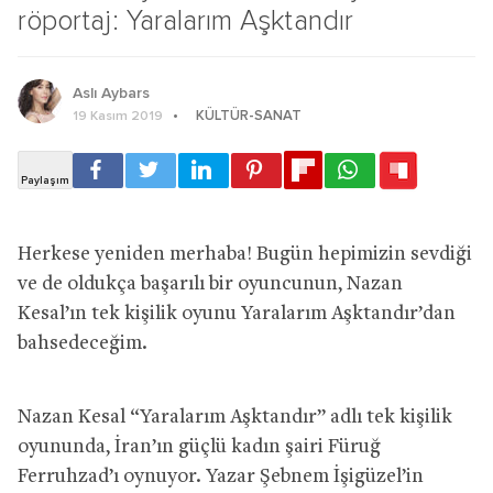
röportaj: Yaralarım Aşktandır
Aslı Aybars
KÜLTÜR-SANAT
19 Kasım 2019
Herkese yeniden merhaba! Bugün hepimizin sevdiği
ve de oldukça başarılı bir oyuncunun, Nazan
Kesal’ın tek kişilik oyunu Yaralarım Aşktandır’dan
bahsedeceğim.
Nazan Kesal “Yaralarım Aşktandır” adlı tek kişilik
oyununda, İran’ın güçlü kadın şairi Füruğ
Ferruhzad’ı oynuyor. Yazar Şebnem İşigüzel’in