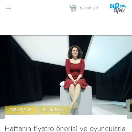

SHOP UP
EXPLORE UP
Kültür-Sanat
Haftanın tiyatro önerisi ve oyuncularla