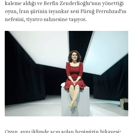
kaleme aldığı ve Berfin Zenderlioğlu’nun yönettiği
oyun, İran şiirinin isyankar sesi Füruğ Ferruhzad’ın
nefesini, tiyatro sahnesine taşıyor.
Oyun, aynı iklimde açıp solan hepimizin hikayesi;