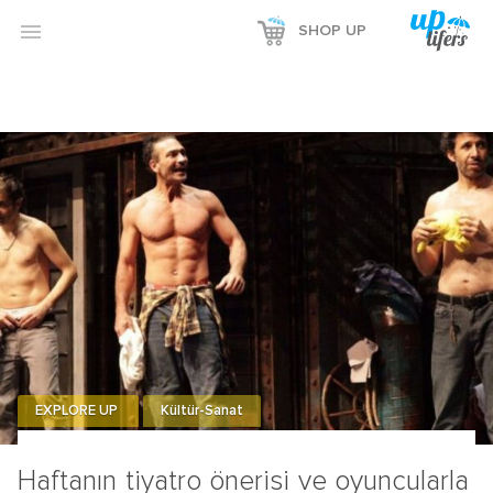

SHOP UP
EXPLORE UP
Kültür-Sanat
Haftanın tiyatro önerisi ve oyuncularla