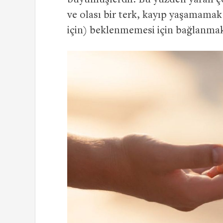
büyümüşlerdir. Bu yüzden yaralı
ve olası bir terk, kayıp yaşamamak i
için) beklenmemesi için bağlanmak