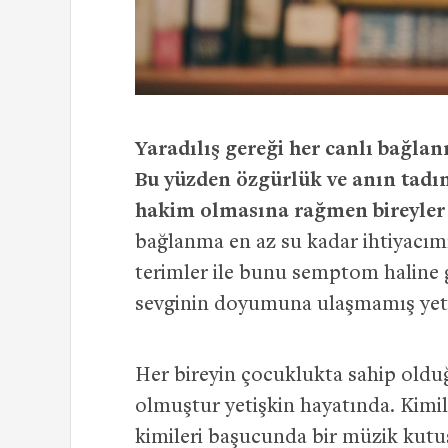
Yaradılış gereği her canlı bağlanm
Bu yüzden özgürlük ve anın tad
hakim olmasına rağmen bireyler s
bağlanma en az su kadar ihtiyacım
terimler ile bunu semptom haline g
sevginin doyumuna ulaşmamış yeti
Her bireyin çocuklukta sahip oldu
olmuştur yetişkin hayatında. Kimile
kimileri başucunda bir müzik kutu