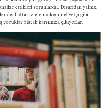
lerini kelebek gibi görüp;
“tek bir yaşamım var
nalize ettikleri sorunlardır. Dışarıdan yalnız,
ler de, hatta sizlere mükemmeliyetçi gibi
ş çocuklar olarak karşımıza çıkıyorlar.