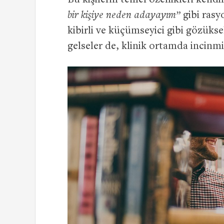
Bu kişilerin temel özellikleri kendi
bir kişiye neden adayayım”
gibi rasyo
kibirli ve küçümseyici gibi gözükse
gelseler de, klinik ortamda incinmi