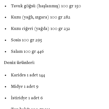
Tavuk göğsü (haşlanmış) 100 gr 150
Kuzu (yağlı, ızgara) 100 gr 282
Kuzu ciğeri (yağda) 100 gr 232
Sosis 100 gr 295
Salam 100 gr 446
Deniz ürünleri:
Karides 1 adet 144
Midye 1 adet 9
İstiridye 1 adet 6