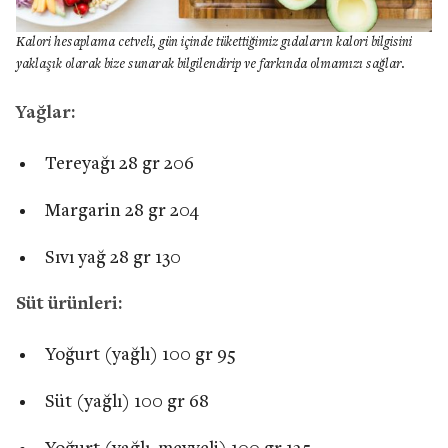
Kalori hesaplama cetveli, gün içinde tükettiğimiz gıdaların kalori bilgisini
yaklaşık olarak bize sunarak bilgilendirip ve farkında olmamızı sağlar.
Yağlar:
Tereyağı 28 gr 206
Margarin 28 gr 204
Sıvı yağ 28 gr 130
Süt ürünleri:
Yoğurt (yağlı) 100 gr 95
Süt (yağlı) 100 gr 68