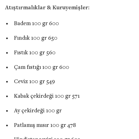
Atıştırmalıklar & Kuruyemişler:
Badem 100 gr 600
Fındık 100 gr 650
Fıstık 100 gr 560
Çam fıstığı 100 gr 600
Ceviz 100 gr 549
Kabak çekirdeği 100 gr 571
Ay çekirdeği 100 gr
Patlamış mısır 100 gr 478