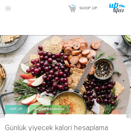
Reklamı Göster

SHOP UP
Reklamı Gizle
LIVE UP
Sağlıklı beslenme
Günlük yiyecek kalori hesaplama