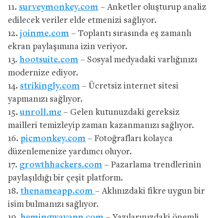
11.
surveymonkey.com
– Anketler oluşturup analiz
edilecek veriler elde etmenizi sağlıyor.
12.
joinme.com
– Toplantı sırasında eş zamanlı
ekran paylaşımına izin veriyor.
13.
hootsuite.com
– Sosyal medyadaki varlığınızı
modernize ediyor.
14.
strikingly.com
– Ücretsiz internet sitesi
yapmanızı sağlıyor.
15.
unroll.me
– Gelen kutunuzdaki gereksiz
mailleri temizleyip zaman kazanmanızı sağlıyor.
16.
picmonkey.com
– Fotoğrafları kolayca
düzenlemenize yardımcı oluyor.
17.
growthhackers.com
– Pazarlama trendlerinin
paylaşıldığı bir çeşit platform.
18.
thenameapp.com
– Aklınızdaki fikre uygun bir
isim bulmanızı sağlıyor.
19.
hemingwayapp.com
– Yazılarınızdaki önemli