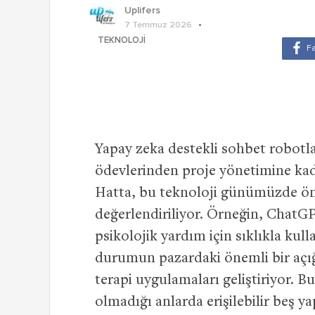
Uplifers
7 Temmuz 2026
TEKNOLOJI
Yapay zeka destekli sohbet robotl
ödevlerinden proje yönetimine kad
Hatta, bu teknoloji günümüzde ön
değerlendiriliyor. Örneğin, ChatGP
psikolojik yardım için sıklıkla kulla
durumun pazardaki önemli bir açığı
terapi uygulamaları geliştiriyor.
olmadığı anlarda erişilebilir beş y