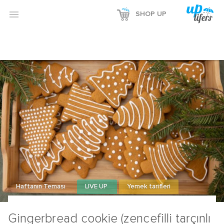
Reklamı Göster

SHOP UP
Reklamı Gizle
Haftanın Teması
LIVE UP
Yemek tarifleri
Gingerbread cookie (zencefilli tarçınlı