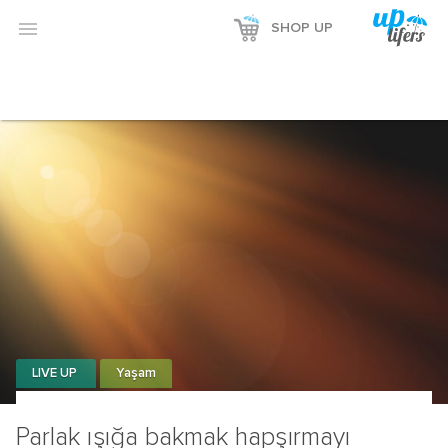

SHOP UP
LIVE UP
Yaşam
Parlak ışığa bakmak hapşırmayı