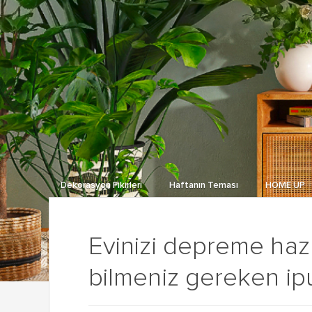
Dekorasyon Fikirleri
Haftanın Teması
HOME UP
Evinizi depreme hazı
bilmeniz gereken ipu