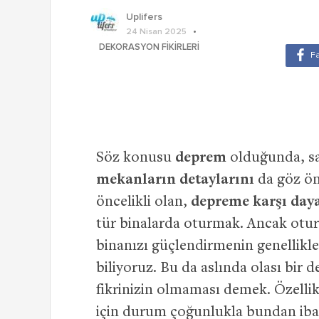
Uplifers
24 Nisan 2025
DEKORASYON FIKIRLERI
Söz konusu
deprem
olduğunda, s
mekanların detaylarını
da göz ön
öncelikli olan,
depreme karşı daya
tür binalarda oturmak. Ancak otu
binanızı güçlendirmenin genellikle 
biliyoruz. Bu da aslında olası bir
fikrinizin olmaması demek. Özellik
için durum çoğunlukla bundan ibar