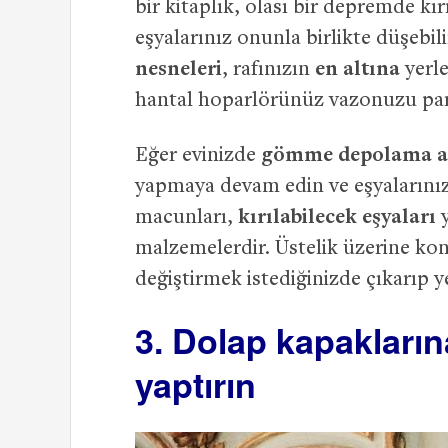
bir kitaplık, olası bir depremde kı
eşyalarınız onunla birlikte düşebil
nesneleri
, rafınızın
en altına
yerle
hantal hoparlörünüz vazonuzu par
Eğer evinizde
gömme depolama al
yapmaya devam edin ve eşyalarını
macunları,
kırılabilecek eşyaları
y
malzemelerdir. Üstelik üzerine kon
değiştirmek istediğinizde çıkarıp 
3. Dolap kapakların
yaptırın