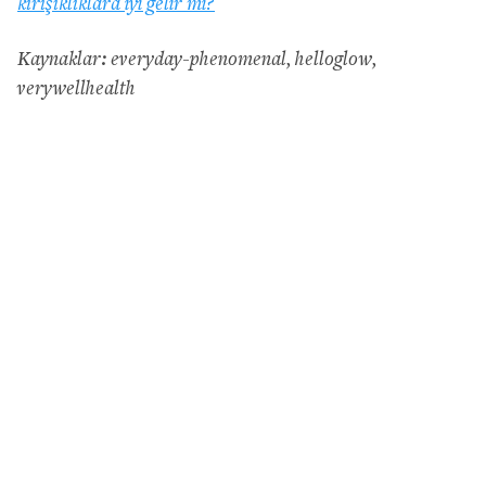
kırışıklıklara iyi gelir mi?
Kaynaklar: everyday-phenomenal, helloglow,
verywellhealth