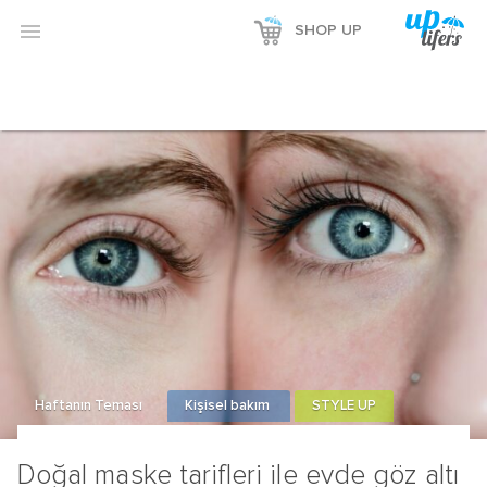
Reklamı Göster

SHOP UP
Reklamı Gizle
Haftanın Teması
Kişisel bakım
STYLE UP
Doğal maske tarifleri ile evde göz altı