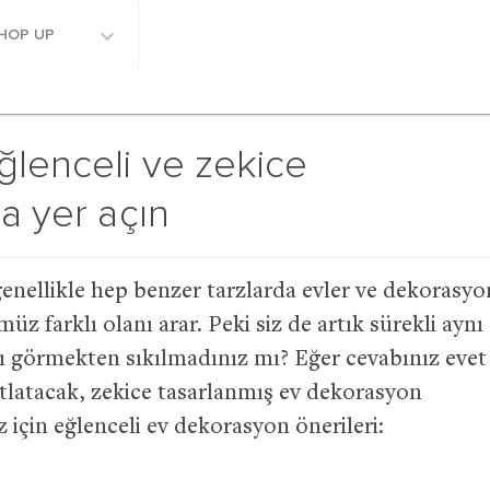
HOP UP
lenceli ve zekice
a yer açın
enellikle hep benzer tarzlarda evler ve dekorasyo
üz farklı olanı arar. Peki siz de artık sürekli aynı
rı görmekten sıkılmadınız mı? Eğer cevabınız evet
tlatacak, zekice tasarlanmış ev dekorasyon
 için eğlenceli ev dekorasyon önerileri: