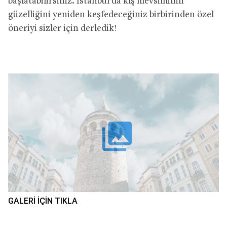
başlatabilirsiniz. İstanbul’da kış mevsiminin
güzelliğini yeniden keşfedeceğiniz birbirinden özel
öneriyi sizler için derledik!
collections
GALERI IÇIN TIKLA