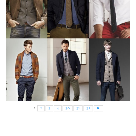
1
2
3
4
30
31
32
►