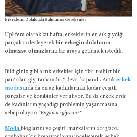
Erkeklerin Dolabında Bulunması Gerekenler
Uplifers olarak bu hafta, erkeklerin en sık giydiği
parçaları derleyerek
bir erkeğin dolabının
olmazsa olmaz
larını bir araya getirmek istedik.
Bildiğiniz gibi artık erkekler için “bir t-shirt bir
pantolan giy, tamamdır.” devri kapandı. Artık
erkek
modası
nda da en az kadınlarınki kadar çeşitli
parçalar ve kombinler yer alıyor. Bu da erkeklerde
de kadınların yaşadığı problemin yaşanmasına
sebep oluyor:
“Bugün ne giysem?”
Moda
bloglarını ve çeşitli markaların 2013/2014
sonbahar kış kreasyonlarını inceleyerek, erkek