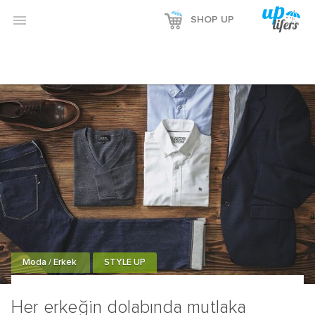

SHOP UP
Moda / Erkek
STYLE UP
Her erkeğin dolabında mutlaka