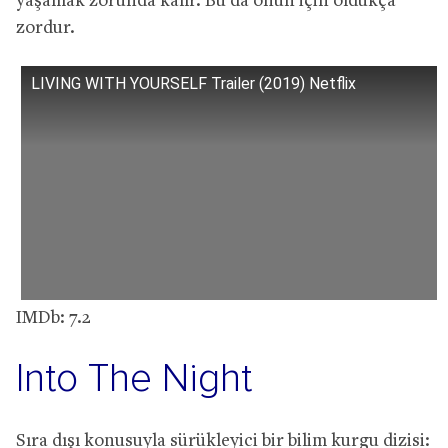
yaşamak zorunda kalır. Bu da onun için oldukça
zordur.
LIVING WITH YOURSELF Trailer (2019) Netflix
IMDb: 7.2
Into The Night
Sıra dışı konusuyla sürükleyici bir bilim kurgu dizisi: