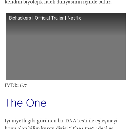
kendini biyolojik hack dünyasının içinde bulur.
Biohackers | Official Trailer | Netflix
IMDb: 6.7
The One
İyi niyetli gibi görünen bir DNA testi ile eşleşmeyi
konu alan bilim kurgu dizisi “The One”, ideal eş