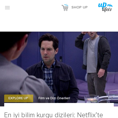

SHOP UP
EXPLORE UP
Film ve Dizi Önerileri
En iyi bilim kurgu dizileri: Netflix’te