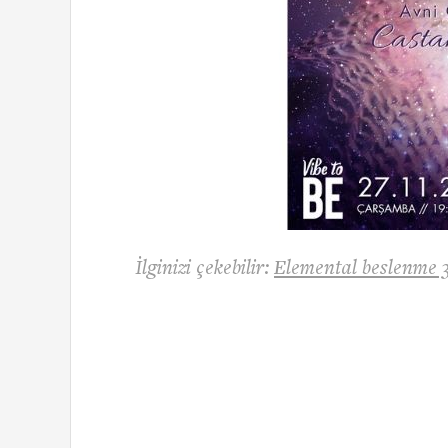
İlginizi çekebilir:
Elemental beslenme 3